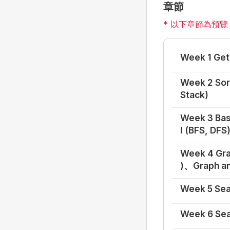
章節
* 以下章節為預
Week 1 Get
Week 2 Sor
Stack)
Week 3 Bas
I (BFS, DFS
Week 4 Grap
)、Graph and
Week 5 Sear
Week 6 Sear