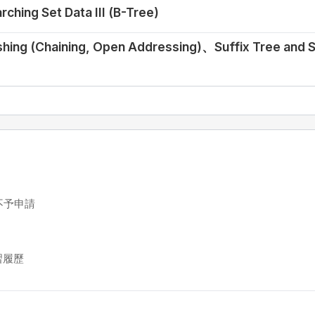
ching Set Data III (B-Tree)
hing (Chaining, Open Addressing)、Suffix Tree and S
不予申請
習履歷