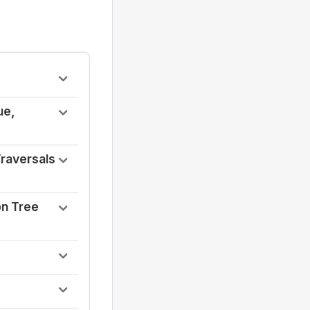
ue,
Traversals
on Tree