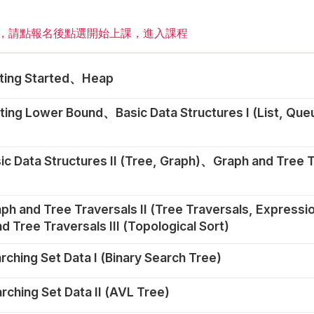
覽，請點報名後點選開始上課，進入課程
ting Started、Heap
ting Lower Bound、Basic Data Structures I (List, Que
ic Data Structures II (Tree, Graph)、Graph and Tree 
)
h and Tree Traversals II (Tree Traversals, Expressi
 Tree Traversals III (Topological Sort)
ching Set Data I (Binary Search Tree)
ching Set Data II (AVL Tree)