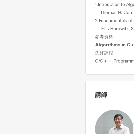
1.Introuction to Al
Thomas H. Cormen, 
2.Fundamentals of
Ellis Horowitz, Sa
參考資料
Algorithms in 
先修課程
C/C＋＋ Programm
講師