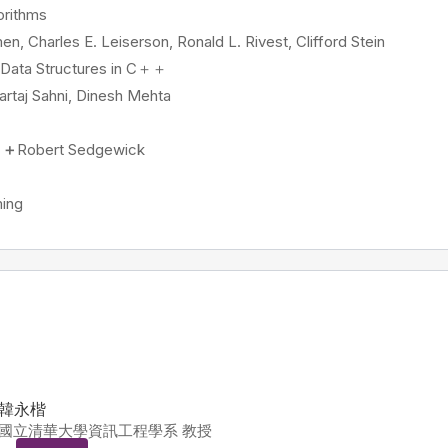
gorithms
Charles E. Leiserson, Ronald L. Rivest, Clifford Stein
 Data Structures in C＋＋
rtaj Sahni, Dinesh Mehta
C＋＋
Robert Sedgewick
ing
韓永楷
國立清華大學資訊工程學系 教授