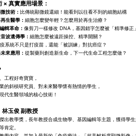
術 × 真實應用場景：
顯微技術：
比傳統顯微鏡還細！能看到以往看不到的細胞結構
與再生醫學：
細胞怎麼變年輕？怎麼用於再生治療？
基因編輯革命：
像剪刀一樣修改 DNA，基因錯字怎麼被「精準修正
超音波遺傳學：
細胞怎麼被遠距操控、精準開關？
免疫系統不只是打疫苗，還能「被訓練」對抗癌症？
與未來應用：
從製藥到創造新生命，下一代生命工程怎麼做？
？
、工程好奇寶寶，
業的斜槓研究員、對未來醫學懷有熱情的學生，
現代生醫領域的核心技術！
紹｜林玉俊 副教授
傑出教學獎，長年教授合成生物學、基因編輯等主題，獲得學生
獎等肯定。
教學內容，並加入最新的「免疫療法」「超高解析度顯微影像」