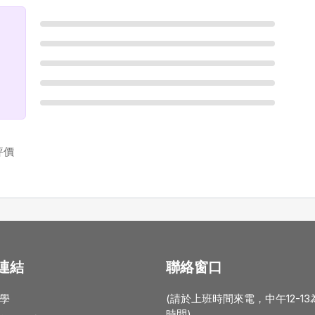
評價
連結
聯絡窗口
學
(請於上班時間來電，中午12-1
時間)