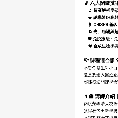
🔬 六大關鍵技
🔬 超高解析度
🧫 誘導幹細胞
🧬 CRISPR 
🧲 光、磁場與
🛡️ 免疫療法：
🧠 合成生物學
💡 課程適合誰
不管你是生科小白
還是想進入醫療產
都能從這門課學會
👨‍🏫 講師介
兩度榮獲清大校級
獲得校傑出教學
本課程整合其經典