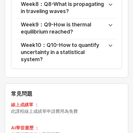
Week8：Q8-What is propagating
in traveling waves?
Week9：Q9-How is thermal
equilibrium reached?
Week10：Q10-How to quantify
uncertainty in a statistical
system?
常見問題
線上成績單 ：
此課程線上成績單申請費用為免費
AI學習履歷 ：