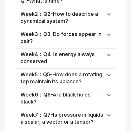
Q1-What is time?
Week2：Q2-How to describe a
dynamical system?
Week3：Q3-Do forces appear in
pair?
Week4：Q4-Is energy always
conserved
Week5：Q5-How does a rotating
top maintain its balance?
Week6：Q6-Are black holes
black?
Week7：Q7-Is pressure in liquids
a scalar, a vector or a tensor?