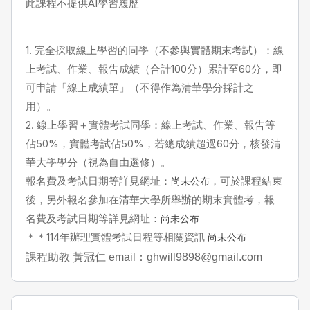
此課程不提供AI學習履歷
1.
完全採取線上學習的同學（不參與實體期末考試）：線
上考試、作業、報告成績（合計
100
分）累計至
60
分，即
可申請「線上成績單」（不得作為清華學分採計之
用）。
2.
線上學習＋實體考試同學：線上考試、作業、報告等
佔
50%
，實體考試佔
50%
，若總成績超過
60
分，核發清
華大學學分（視為自由選修）。
報名費及考試日期等詳見網址：
，可於課程結束
尚未公布
後，另外報名參加在清華大學所舉辦的期末實體考，報
名費及考試日期等詳見網址：
尚未公布
＊＊
114
年辦理實體考試日程等相關資訊
尚未公布
課程助教 黃冠仁 email：
ghwill9898@gmail.com