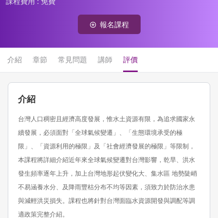
課程費用 :
免費
報名課程
介紹
章節
常見問題
講師
評價
介紹
台灣人口稠密且經濟高度發展，惟水土資源有限，為追求國家永
續發展，必須面對「全球氣候變遷」、「生態環境承受的極
限」、「資源利用的極限」及「社會經濟發展的極限」等限制，
本課程將詳細介紹近年來全球氣候變遷對台灣影響，乾旱、洪水
發生頻率逐年上升，加上台灣地形起伏變化大、集水區 地勢陡峭
不易涵養水分、及降雨豐枯分布不均等因素，須致力於防治水患
與減輕洪災損失。課程也將針對台灣面臨水資源開發與調配等調
適政策完整介紹。