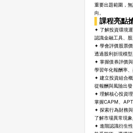
重要出題範圍，無
向。
▌
課程亮點
✦ 了解投資環境
認識金融工具、股
✦ 學會評價股票
透過股利折現模型
✦ 掌握債券評價
學習年化報酬率、
✦ 建立投資組合
從報酬與風險出發
✦ 理解核心投資
掌握CAPM、A
✦ 探索行為財務
了解市場異常現象
✦ 進階認識衍生