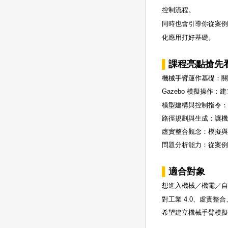
控制流程。
同時也會引導你從案例
化應用打好基礎。
▌
課程亮點搶先
機械手臂運作基礎：
Gazebo 模擬操作
模型建構與控制指令：使用 M
路徑規劃與生成：讓
虛實整合觀念：模擬
問題分析能力：從案
▌
適合對象
想進入機械／機電／
對工業 4.0、虛實整
希望建立機械手臂模