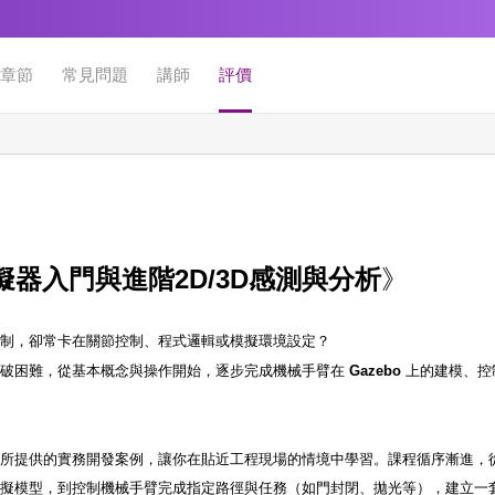
章節
常見問題
講師
評價
擬器入門與進階2D/3D感測與分析
》
控制，卻常卡在關節控制、程式邏輯或模擬環境設定？
突破困難
，從基本概念與操作開始，逐步完成機械手臂在
Gazebo
上的建模、控
械所提供的實務開發案例，讓你在貼近工程現場的情境中學習。課程循序漸進，
模擬模型，到控制機械手臂完成指定路徑與任務（如門封閉、拋光等），建立一