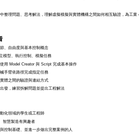
中整理問題、思考解法，理解虛擬模擬與實體機構之間如何相互驗證，為工業 4
看
關節、自由度與基本控制概念
：建立模型、執行控制、模擬任務
odel Creator 與 Script 完成基本操作
機械手臂依路徑完成指定任務
與實體之間的驗證與連結方式
例出發，練習拆解問題並提出工程解法
自動化領域的學生或工程師
合、智慧製造有興趣者
擬與控制基礎、並進一步做出完整案例的人