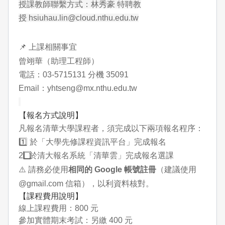
授課教師聯繫方式：林秀豪 特聘教
授
hsiuhau.lin@cloud.nthu.edu.tw
📌
上課相關事宜
曾翊華（助理工程師）
電話：03-5715131 分機
35091
Email
：yhtseng@mx.nthu.edu.tw
【報名方式說明】
凡報名清華大學課程者，須完成以下兩項報名程序：
1️⃣ 於「大學先修課程資訊平台」完成報名
2️
⃣ 於清大報名系統「清華雲」完成報名選課
⚠️
請務必使用
相同的 Google
帳號註冊
（建議使用
@gmail.com 信箱），以利資料核對。
【課程費用說明】
線上課程費用：800 元
參加實體期末考試：另繳 400 元