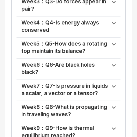
Week3：Q3-Do forces appear in
pair?
Week4：Q4-Is energy always
conserved
Week5：Q5-How does a rotating
top maintain its balance?
Week6：Q6-Are black holes
black?
Week7：Q7-Is pressure in liquids
a scalar, a vector or a tensor?
Week8：Q8-What is propagating
in traveling waves?
Week9：Q9-How is thermal
equilibrium reached?