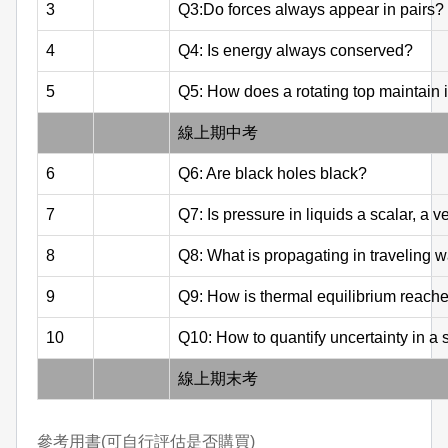
3
Q3:Do forces always appear in pairs?
4
Q4: Is energy always conserved?
5
Q5: How does a rotating top maintain 
線上期中考
6
Q6: Are black holes black?
7
Q7: Is pressure in liquids a scalar, a v
8
Q8: What is propagating in traveling 
9
Q9: How is thermal equilibrium reach
10
Q10: How to quantify uncertainty in a s
線上期末考
參考用書(可自行評估是否購買)