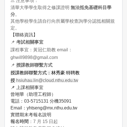
⚠
️ 注意事項：
清華大學學生取得之修課證明
無法抵免基礎科目學
分
。
其他學校學生請自行向所屬學校查詢學分認抵相關規
定。
【聯絡資訊】
📌
考試相關事宜
課程事宜：黃冠仁助教 email：
ghwill9898@gmail.com
📌
授課教師聯繫方式
授課教師聯繫方式：林秀豪 特聘教
授
hsiuhau.lin@cloud.nthu.edu.tw
📌
上課相關事宜
曾翊華（助理工程師）
電話：03-5715131 分機
35091
Email
：yhtseng@mx.nthu.edu.tw
實體期末考報名說明
報名時間
：7 月 15 日起