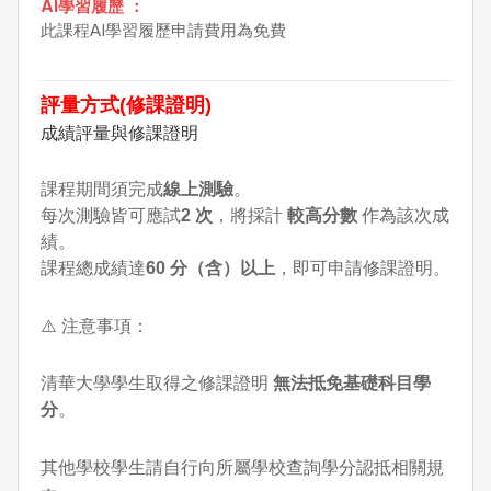
AI學習履歷 ：
此課程AI學習履歷申請費用為免費
評量方式(修課證明)
成績評量與修課證明
課程期間須完成
線上測驗
。
每次測驗皆可應試
2
次
，將採計
較高分數
作為該次成
績。
課程總成績達
60
分（含）以上
，即可申請修課證明。
⚠️ 注意事項：
清華大學學生取得之修課證明
無法抵免基礎科目學
分
。
其他學校學生請自行向所屬學校查詢學分認抵相關規