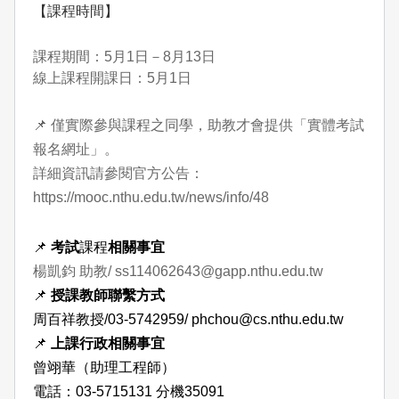
【課程時間】
課程期間：5月1日－8月13日
線上課程開課日：5月1日
📌 僅實際參與課程之同學，助教才會提供「實體考試
報名網址」。
詳細資訊請參閱官方公告：
https://mooc.nthu.edu.tw/news/info/48
📌
考試
課程
相關事宜
楊凱鈞
助教/
ss114062643@gapp.nthu.edu.tw
📌
授課教師聯繫方式
周百祥
教授
/03-5742959/ phchou@cs.nthu.edu.tw
📌
上課行政相關事宜
曾翊華（助理工程師）
電話：03-5715131 分機
35091